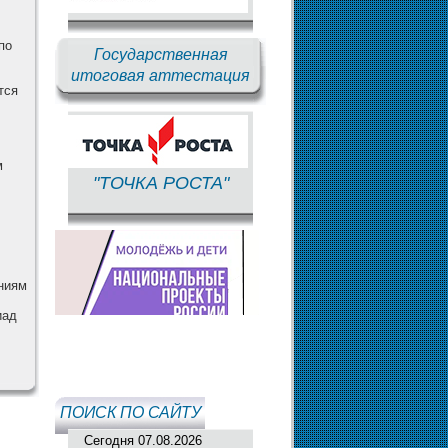
по
Государственная
итоговая аттестация
тся
м
"ТОЧКА РОСТА"
ниям
иад
ПОИСК ПО САЙТУ
Сегодня 07.08.2026