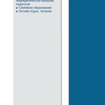
бюрократической нагрузки
педагогов
● Семейное образование
● Летний отдых, питание