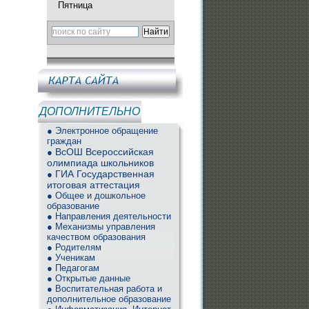
Пятница
ДОПОЛНИТЕЛЬНО
● Электронное обращение
граждан
ВсОШ Всероссийская
●
олимпиада школьников
ГИА Государственная
●
итоговая аттестация
● Общее и дошкольное
образование
● Направления деятельности
● Механизмы управления
качеством образования
● Родителям
● Ученикам
● Педагогам
● Открытые данные
● Воспитательная работа и
дополнительное образование