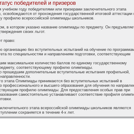
татус победителей и призеров
учебном году победителями или призерами заключительного этапа
 освобождаются от прохождения государственной итоговой аттестации 
му профилю всероссийской олимпиады школьников.
м, в котором указано название олимпиады по предмету. Он предъявляе
дтверждения своих льгот.
т право:
ю организацию без вступительных испытаний на обучение по программа
тета по специальностям и направлениям подготовки, соответствующим
шим максимальное количество баллов по единому государственному
предмету, соответствующему профилю олимпиады.
но прошедшим дополнительные вступительные испытания профильной,
 направленности.
го этапа Олимпиады принимаются без вступительных испытаний в
го профессионального и высшего образования для обучения по направле
етствующим профилю олимпиады. Для предоставления особых прав при
бразования самостоятельно устанавливают соответствие профиля олимп
товки.
заключительного этапа всероссийской олимпиады школьников являются
туплении сохраняется в течение 4-х лет.