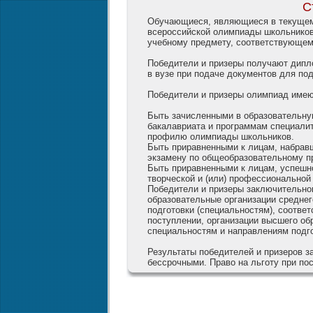
С
Обучающиеся, являющиеся в текущем 
всероссийской олимпиады школьников,
учебному предмету, соответствующе
Победители и призеры получают дипло
в вузе при подаче документов для по
Победители и призеры олимпиад имею
Быть зачисленными в образовательну
бакалавриата и программам специали
профилю олимпиады школьников.
Быть приравненными к лицам, набрав
экзамену по общеобразовательному 
Быть приравненными к лицам, успеш
творческой и (или) профессиональной
Победители и призеры заключительно
образовательные организации средне
подготовки (специальностям), соотв
поступлении, организации высшего о
специальностям и направлениям подго
Результаты победителей и призеров 
бессрочными. Право на льготу при пос