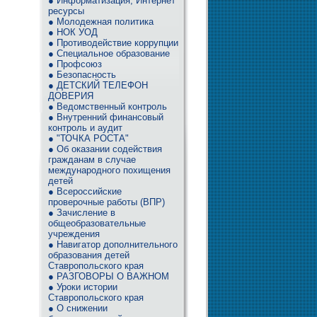
● Информатизация, Интернет
ресурсы
● Молодежная политика
● НОК УОД
● Противодействие коррупции
● Специальное образование
● Профсоюз
● Безопасность
● ДЕТСКИЙ ТЕЛЕФОН
ДОВЕРИЯ
● Ведомственный контроль
● Внутренний финансовый
контроль и аудит
● "ТОЧКА РОСТА"
● Об оказании содействия
гражданам в случае
международного похищения
детей
● Всероссийские
проверочные работы (ВПР)
● Зачисление в
общеобразовательные
учреждения
● Навигатор дополнительного
образования детей
Ставропольского края
● РАЗГОВОРЫ О ВАЖНОМ
● Уроки истории
Ставропольского края
● О снижении